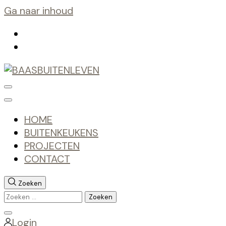
Ga naar inhoud
BAASBUITENLEVEN
Buitenkeukens op maat
HOME
BUITENKEUKENS
PROJECTEN
CONTACT
Zoeken
Zoeken
naar:
Zoeken
Login
sluiten